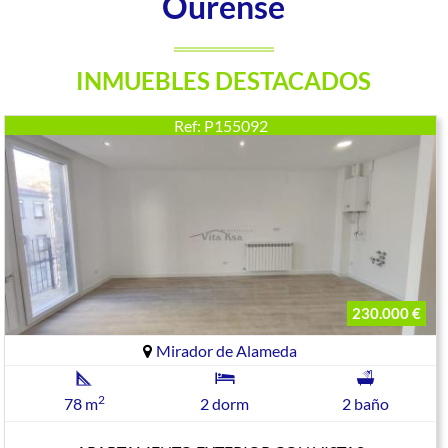
Ourense
INMUEBLES DESTACADOS
Ref: P155092
230.000 €
Mirador de Alameda
2
78 m
2 dorm
2 baño