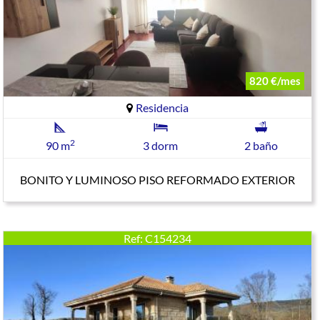
820 €/mes
Residencia
2
90 m
3 dorm
2 baño
BONITO Y LUMINOSO PISO REFORMADO EXTERIOR
Ref: C154234