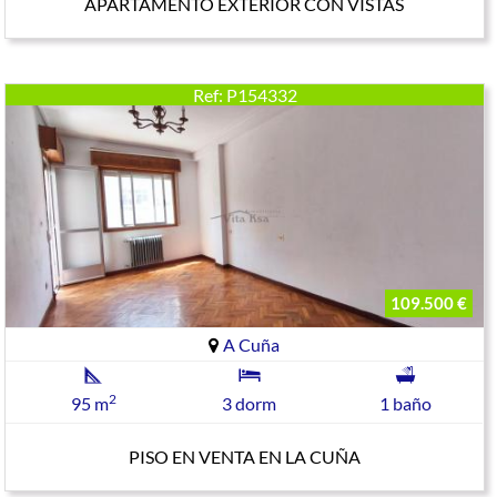
APARTAMENTO EXTERIOR CON VISTAS
Ref: P154332
109.500 €
A Cuña
2
95 m
3 dorm
1 baño
PISO EN VENTA EN LA CUÑA