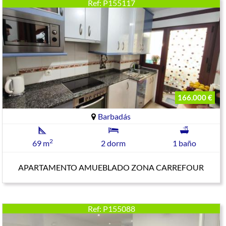
Ref: P155117
166.000 €
Barbadás
2
69 m
2 dorm
1 baño
APARTAMENTO AMUEBLADO ZONA CARREFOUR
Ref: P155088