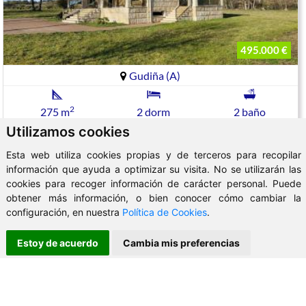
495.000 €
Gudiña (A)
2
275 m
2 dorm
2 baño
Utilizamos cookies
CHALET EN LA GUDIÑA CON INSTALACION PARA TALLER
Esta web utiliza cookies propias y de terceros para recopilar
información que ayuda a optimizar su visita. No se utilizarán las
cookies para recoger información de carácter personal. Puede
obtener más información, o bien conocer cómo cambiar la
Ref: C154218
configuración, en nuestra
Política de Cookies
.
Estoy de acuerdo
Cambia mis preferencias
WhatsApp
X