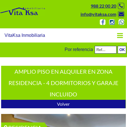
988 22 00 20
info@vitaksa.com
VitaKsa Inmobiliaria
Por referencia
AMPLIO PISO EN ALQUILER EN ZONA
RESIDENCIA - 4 DORMITORIOS Y GARAJE
INCLUIDO
Volver