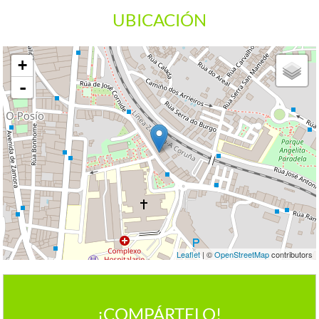
UBICACIÓN
+
-
Leaflet
| ©
OpenStreetMap
contributors
¡COMPÁRTELO!