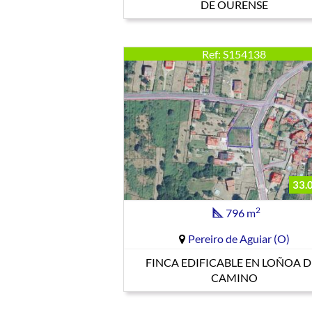
DE OURENSE
Ref: S154138
33.
2
796 m
Pereiro de Aguiar (O)
FINCA EDIFICABLE EN LOÑOA D
CAMINO