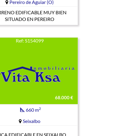
Pereiro de Aguiar (O)
RRENO EDIFICABLE MUY BIEN
SITUADO EN PEREIRO
Ref: S154099
68.000 €
2
660 m
Seixalbo
NCA EDIFICABLE EN SEIXALBO