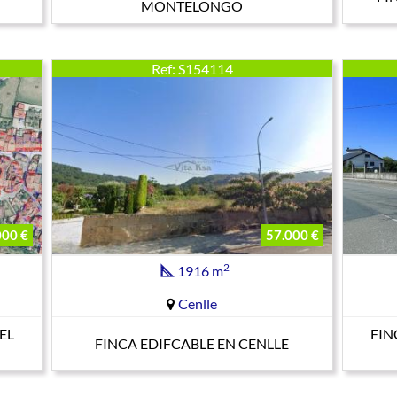
MONTELONGO
Ref: S154114
000 €
57.000 €
2
1916 m
Cenlle
EL
FIN
FINCA EDIFCABLE EN CENLLE