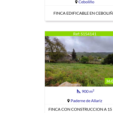
Ceboliño
FINCA EDIFICABLE EN CEBOLI
Ref: S154141
36.
2
900 m
Paderne de Allariz
FINCA CON CONSTRUCCION A 15