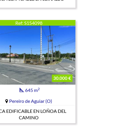
Ref: S154098
30.000 €
2
645 m
Pereiro de Aguiar (O)
CA EDIFICABLE EN LOÑOA DEL
CAMINO