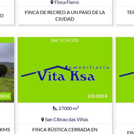
Finca Fierro
FINCA DE RECREO A UN PASO DE LA
TE
ÑO
CIUDAD
Ref: S154100
000 €
100.000 €
2
27000 m
San Cibrao das Viñas
 KMS
FINCA RÚSTICA CERRADA EN
FI