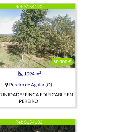
Ref: S154120
50.000 €
2
1094 m
Pereiro de Aguiar (O)
NIDAD!!! FINCA EDIFICABLE EN
PEREIRO
Ref: S154133