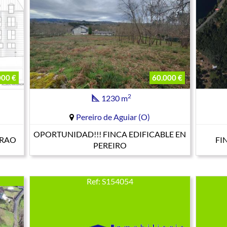
000 €
60.000 €
2
1230 m
Pereiro de Aguiar (O)
OPORTUNIDAD!!! FINCA EDIFICABLE EN
BRAO
FI
PEREIRO
Ref: S154054