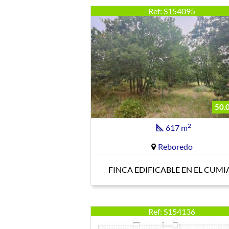
Ref: S154095
50.
2
617 m
Reboredo
FINCA EDIFICABLE EN EL CUMI
Ref: S154136