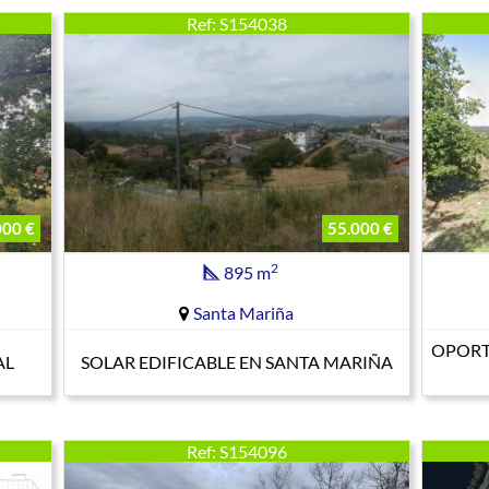
Ref: S154038
000 €
55.000 €
2
895 m
Santa Mariña
OPORTU
AL
SOLAR EDIFICABLE EN SANTA MARIÑA
Ref: S154096