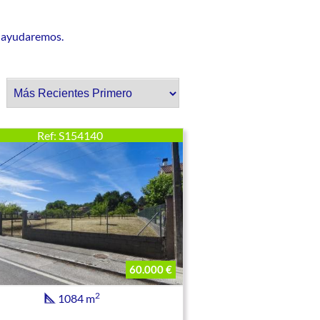
e ayudaremos.
r:
Ref: S154140
60.000 €
2
1084 m