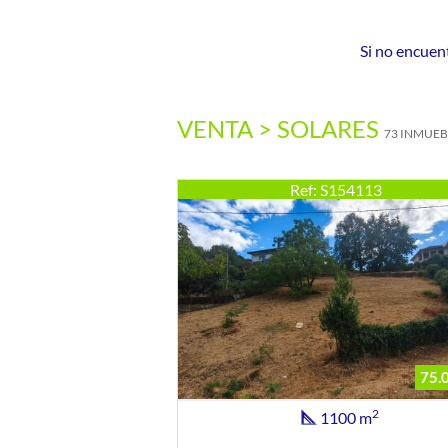
Si no encuen
VENTA > SOLARES
73 INMUEB
Ref: S154113
75.
2
1100 m