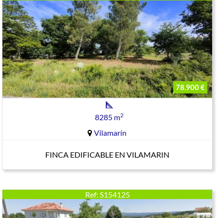
78.900 €
2
8285 m
Vilamarín
FINCA EDIFICABLE EN VILAMARIN
Ref: S154125