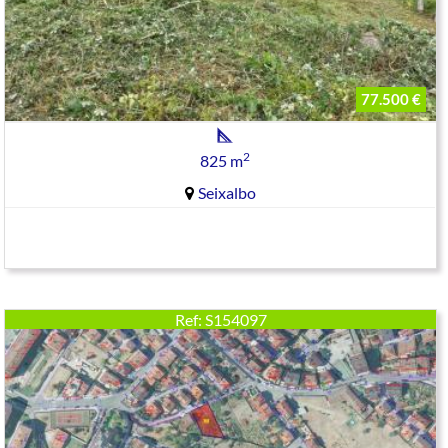
77.500 €
2
825 m
Seixalbo
Ref: S154097