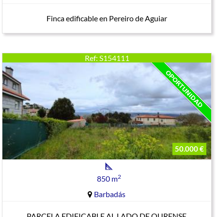
Finca edificable en Pereiro de Aguiar
Ref: S154111
50.000 €
2
850 m
Barbadás
PARCELA EDIFICABLE AL LADO DE OURENSE