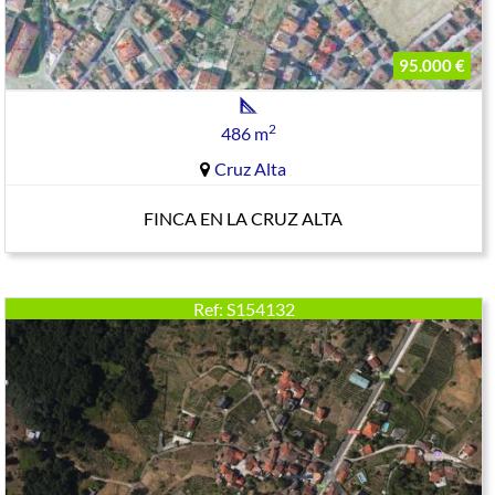
95.000 €
2
486 m
Cruz Alta
FINCA EN LA CRUZ ALTA
Ref: S154132