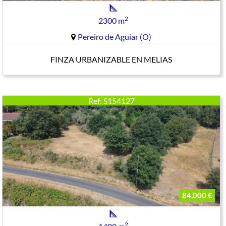
2
2300 m
Pereiro de Aguiar (O)
FINZA URBANIZABLE EN MELIAS
Ref: S154127
84.000 €
2