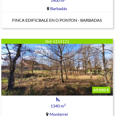
1400 m
Barbadás
FINCA EDIFICBALE EN O PONTON - BARBADAS
Ref: S154121
69.000 €
2
1340 m
Monterrei