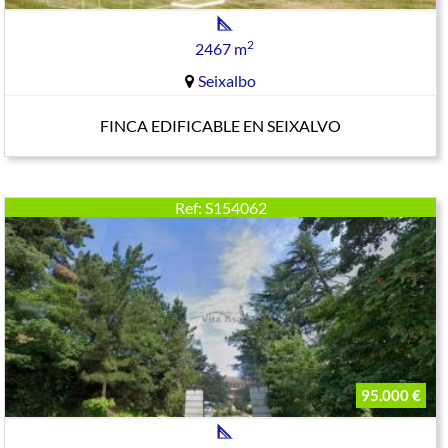
2
2467 m
Seixalbo
FINCA EDIFICABLE EN SEIXALVO
Ref: S154062
95.000 €