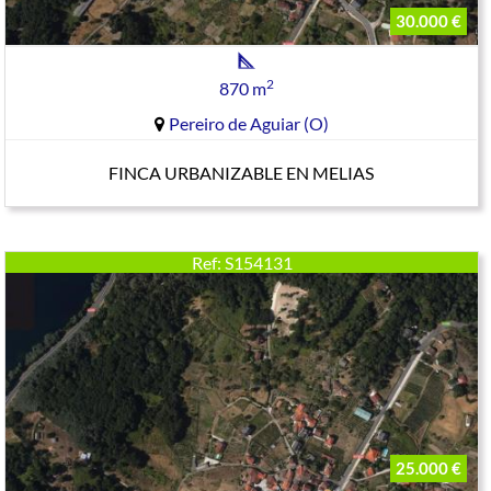
30.000 €
2
870 m
Pereiro de Aguiar (O)
FINCA URBANIZABLE EN MELIAS
Ref: S154131
25.000 €