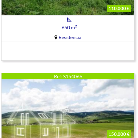
110.000 €
2
650 m
Residencia
Ref: S154066
150.000 €