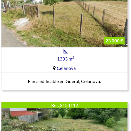
23.000 €
2
1333 m
Celanova
Finca edificable en Gueral, Celanova.
Ref: S154112