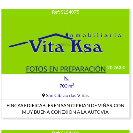
Ref: S154075
20.763 €
2
700 m
San Cibrao das Viñas
FINCAS EDIFICABLES EN SAN CIPRIAN DE VIÑAS. CON
MUY BUENA CONEXION A LA AUTOVIA
Ref: S154101