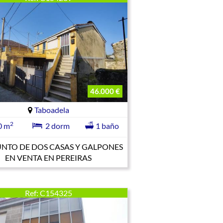
46.000 €
Taboadela
2
0 m
2 dorm
1 baño
NTO DE DOS CASAS Y GALPONES
EN VENTA EN PEREIRAS
Ref: C154325