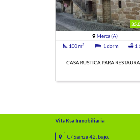
35.
Merca (A)
2
100 m
1 dorm
1 
CASA RUSTICA PARA RESTAURA
VitaKsa Inmobiliaria
C/ Sainza 42, bajo.