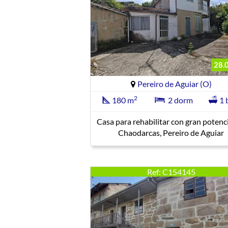
28.
Pereiro de Aguiar (O)
2
180 m
2 dorm
1 
Casa para rehabilitar con gran potenc
Chaodarcas, Pereiro de Aguiar
Ref: C154145