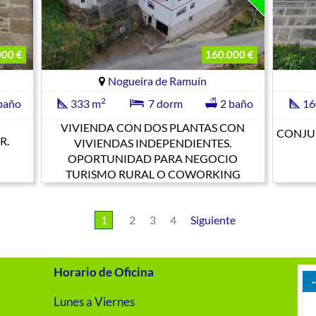
000 €
160.000 €
Nogueira de Ramuín
2
baño
333 m
7 dorm
2 baño
16
VIVIENDA CON DOS PLANTAS CON
CONJU
R.
VIVIENDAS INDEPENDIENTES.
OPORTUNIDAD PARA NEGOCIO
TURISMO RURAL O COWORKING
1
2
3
4
Siguiente
Horario de Oficina
Lunes a Viernes