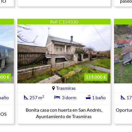
TIO
paseo
Ref: C154330
000 €
119.000 €
Trasmiras
2
baño
257 m
3 dorm
1 baño
17
Bonita casa con huerta en San Andrés,
Oportun
NOS
Ayuntamiento de Trasmiras