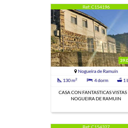
Ref: C154196
39.
Nogueira de Ramuín
2
130 m
4 dorm
1 
CASA CON FANTASTICAS VISTAS
NOGUEIRA DE RAMUIN
Ref: C154327