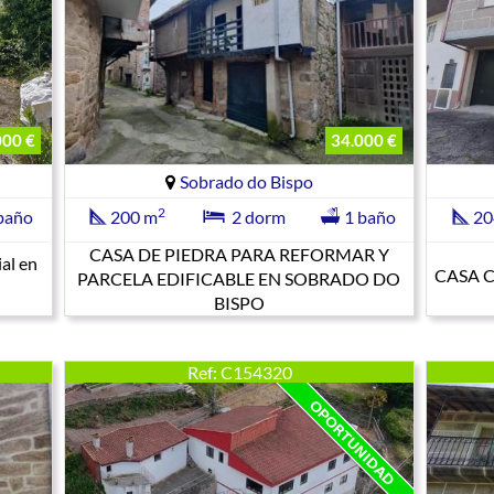
000 €
34.000 €
Sobrado do Bispo
2
baño
200 m
2 dorm
1 baño
20
CASA DE PIEDRA PARA REFORMAR Y
ial en
CASA 
PARCELA EDIFICABLE EN SOBRADO DO
BISPO
Ref: C154320