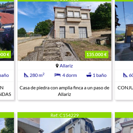
000 €
135.000 €
Allariz
2
baño
280 m
4 dorm
1 baño
6
ON
Casa de piedra con amplia finca a un paso de
CONJU
ENDAS
Allariz
Ref: C154229