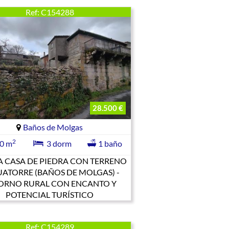
Ref: C154288
28.500 €
Baños de Molgas
2
0 m
3 dorm
1 baño
A CASA DE PIEDRA CON TERRENO
UATORRE (BAÑOS DE MOLGAS) -
ORNO RURAL CON ENCANTO Y
POTENCIAL TURÍSTICO
Ref: C154289