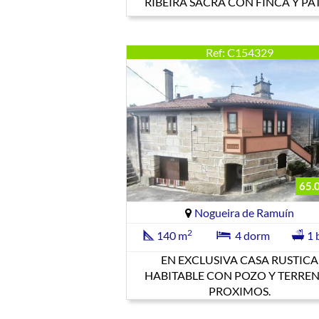
RIBEIRA SACRA CON FINCA Y PA
Ref: C154329
65.
Nogueira de Ramuín
2
140 m
4 dorm
1 
EN EXCLUSIVA CASA RUSTICA
HABITABLE CON POZO Y TERRE
PROXIMOS.