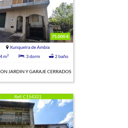
75.000 €
Xunqueira de Ambía
2
4 m
3 dorm
2 baño
CON JARDIN Y GARAJE CERRADOS
Ref: C154321