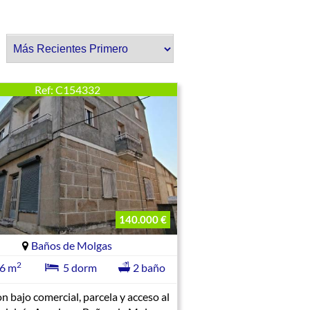
r:
Ref: C154332
140.000 €
Baños de Molgas
2
6 m
5 dorm
2 baño
n bajo comercial, parcela y acceso al