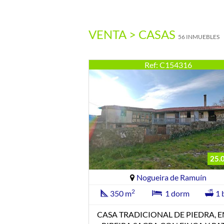
VENTA > CASAS
56 INMUEBLES
Ref: C154316
25.
Nogueira de Ramuín
2
350 m
1 dorm
1 
CASA TRADICIONAL DE PIEDRA, E