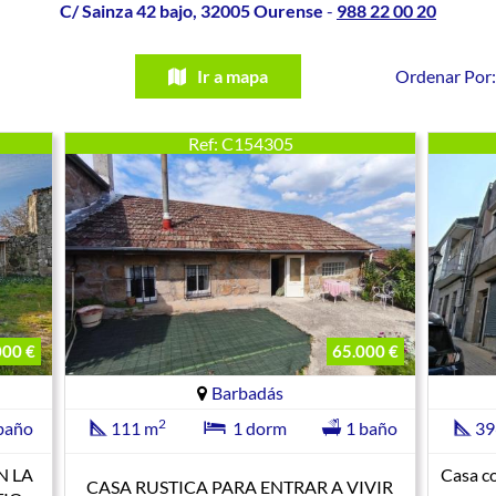
C/ Sainza 42 bajo, 32005 Ourense
-
988 22 00 20
Ir a mapa
Ordenar Po
Ref: C154305
000 €
65.000 €
Barbadás
2
baño
111 m
1 dorm
1 baño
39
N LA
Casa co
CASA RUSTICA PARA ENTRAR A VIVIR