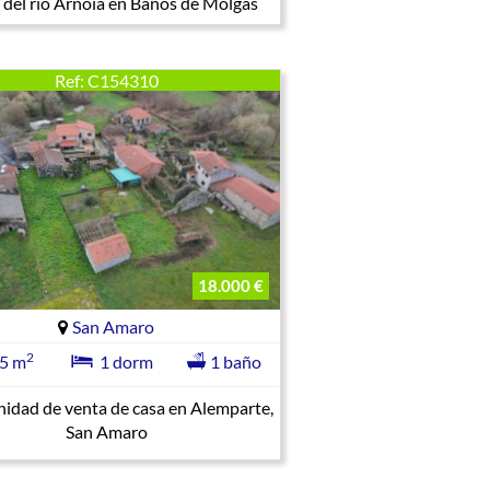
 del río Arnoia en Baños de Molgas
Ref: C154310
18.000 €
San Amaro
2
5 m
1 dorm
1 baño
idad de venta de casa en Alemparte,
San Amaro