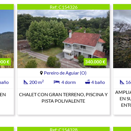
Ref: C154326
000 €
340.000 €
Pereiro de Aguiar (O)
2
baño
200 m
4 dorm
4 baño
16
AMPLI
 EN
CHALET CON GRAN TERRENO, PISCINA Y
EN S
PISTA POLIVALENTE
ENT
Ref: C154328