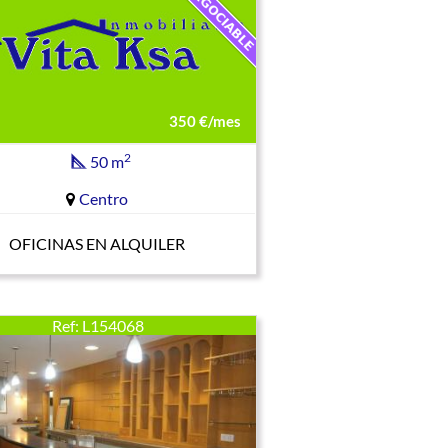
350 €/mes
2
50 m
Centro
OFICINAS EN ALQUILER
Ref: L154068