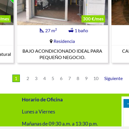
€/mes
300 €/mes
2
27 m
1 baño
Residencia
BAJO ACONDICIONADO IDEAL PARA
CA
atural
PEQUEÑO NEGOCIO.
1
2
3
4
5
6
7
8
9
10
Siguiente
Horario de Oficina
Lunes a Viernes
Mañanas de 09:30 a.m. a 13:30 p.m.