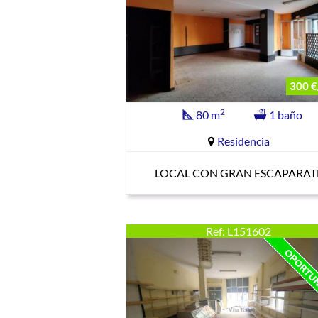
300 €
2
80 m
1 baño
Residencia
LOCAL CON GRAN ESCAPARAT
Ref: L151602