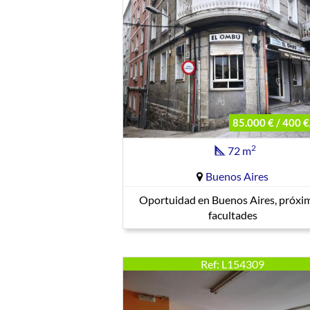
85.000 € / 400 
2
72 m
Buenos Aires
Oportuidad en Buenos Aires, próxi
facultades
Ref: L154309