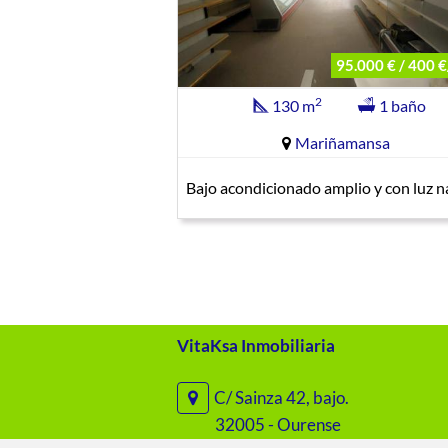
95.000 € / 400 
2
130 m
1 baño
Mariñamansa
Bajo acondicionado amplio y con luz n
VitaKsa Inmobiliaria
C/ Sainza 42, bajo.
32005 - Ourense