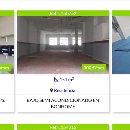
Ref: L150752
/mes
300 €/mes
2
151 m
Residencia
 tu
BAJO SEMI ACONDICIONADO EN
BONHOME
Ref: L154315