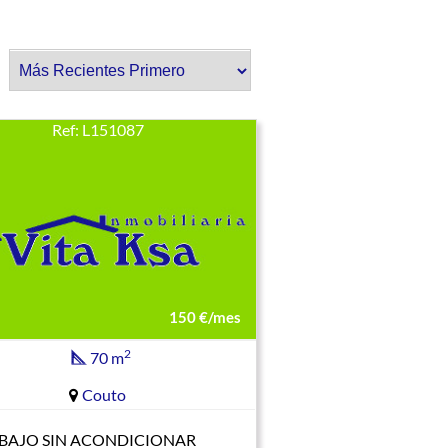
r:
Ref: L151087
150 €/mes
2
70 m
Couto
BAJO SIN ACONDICIONAR