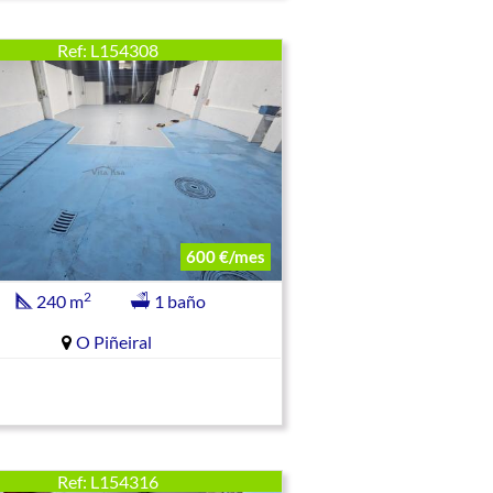
Ref: L154308
600 €/mes
2
240 m
1 baño
O Piñeiral
Ref: L154316