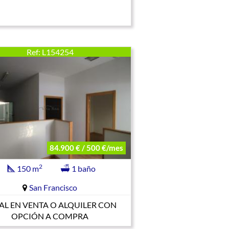
Ref: L154254
84.900 € / 500 €/mes
2
150 m
1 baño
San Francisco
AL EN VENTA O ALQUILER CON
OPCIÓN A COMPRA