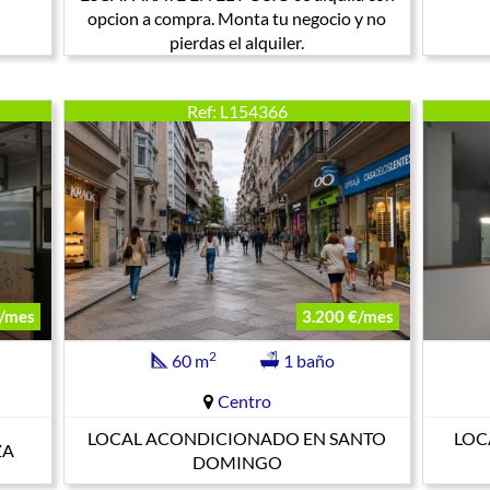
opcion a compra. Monta tu negocio y no
pierdas el alquiler.
Ref: L154366
/mes
3.200 €/mes
2
60 m
1 baño
Centro
LOCAL ACONDICIONADO EN SANTO
LOC
ZA
DOMINGO