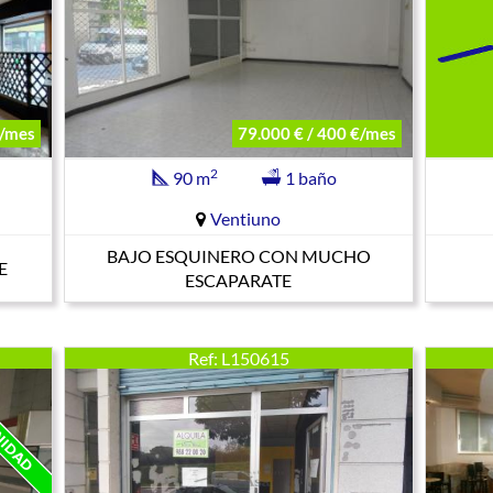
/mes
79.000 € / 400 €/mes
2
90 m
1 baño
Ventiuno
BAJO ESQUINERO CON MUCHO
E
ESCAPARATE
Ref: L150615