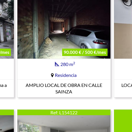
€/mes
90.000 € / 500 €/mes
2
280 m
Residencia
ma a
AMPLIO LOCAL DE OBRA EN CALLE
LOC
SAINZA
Ref: L154122