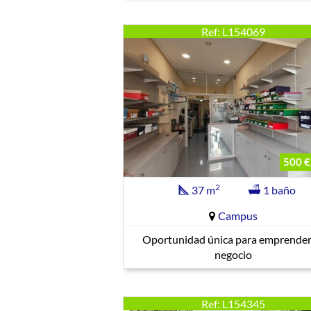
Ref: L154069
500 €
2
37 m
1 baño
Campus
Oportunidad única para emprender
negocio
Ref: L154345