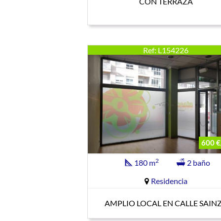
CON TERRAZA
Ref: L154226
600 €
2
180 m
2 baño
Residencia
AMPLIO LOCAL EN CALLE SAIN