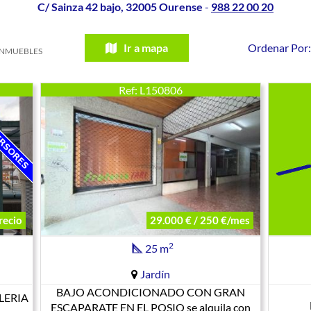
C/ Sainza 42 bajo, 32005 Ourense
-
988 22 00 20
Ir a mapa
Ordenar Po
INMUEBLES
Ref: L150806
recio
29.000 € / 250 €/mes
2
25 m
Jardín
BAJO ACONDICIONADO CON GRAN
LERIA
ESCAPARATE EN EL POSIO se alquila con