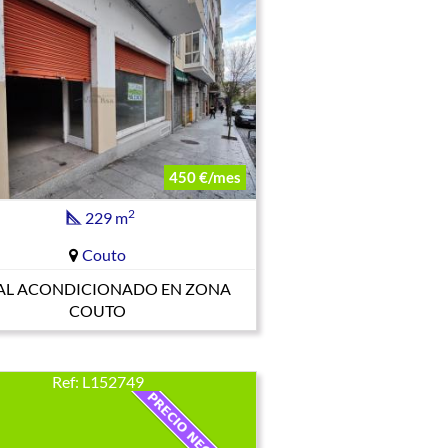
450 €/mes
2
229 m
Couto
AL ACONDICIONADO EN ZONA
COUTO
Ref: L152749