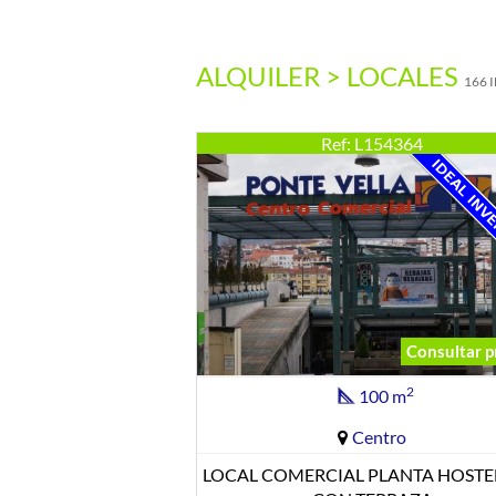
ALQUILER > LOCALES
166 
Ref: L154364
Consultar p
2
100 m
Centro
LOCAL COMERCIAL PLANTA HOSTE