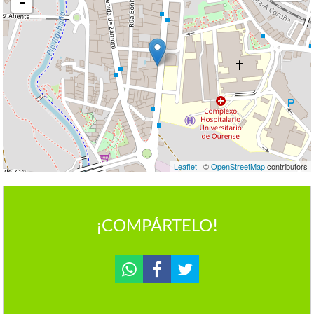
-
Leaflet
| ©
OpenStreetMap
contributors
¡COMPÁRTELO!