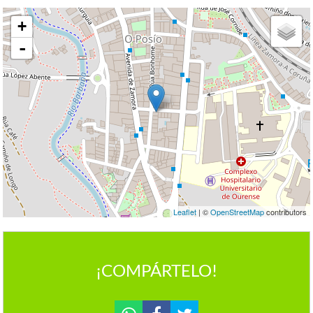
+
-
Leaflet
| ©
OpenStreetMap
contributors
¡COMPÁRTELO!