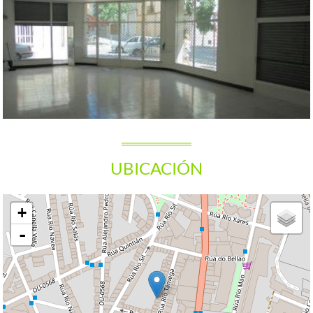
UBICACIÓN
+
-