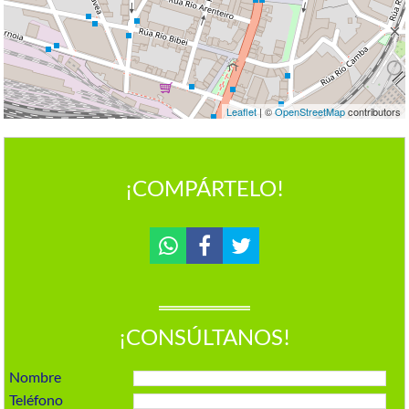
Leaflet
| ©
OpenStreetMap
contributors
¡COMPÁRTELO!
¡CONSÚLTANOS!
Nombre
Teléfono