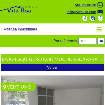
988 22 00 20
info@vitaksa.com
VitaKsa Inmobiliaria
Por referencia
BAJO ESQUINERO CON MUCHO ESCAPARATE
Volver
VENTIUNO