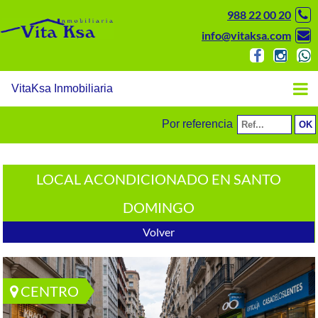
988 22 00 20
info@vitaksa.com
VitaKsa Inmobiliaria
Por referencia
LOCAL ACONDICIONADO EN SANTO
DOMINGO
Volver
CENTRO