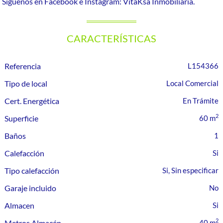
Síguenos en Facebook e Instagram: VitaKsa Inmobiliaria.
CARACTERÍSTICAS
Referencia
L154366
Tipo de local
Local Comercial
Cert. Energética
En Trámite
2
Superficie
60 m
Baños
1
Calefacción
Tipo calefacción
Si, Sin especificar
Garaje incluido
Almacen
2
Metros Almacén
40 m