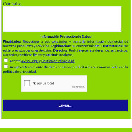
Consulta
Información Protección de Datos
Finalidades:
Responder a sus solicitudes y remitirle información comercial de
nuestros productos y servicios.
Legitimación:
Su consentimiento.
Destinatarios:
No
están previstas cesiones de datos.
Derechos:
Podrá ejercer sus derechos, entre otros,
a acceder, rectificar, limitar y suprimir sus datos.
Acepto
Aviso Legal
y
Política de Privacidad
Acepto el tratamiento de datos con fines publicitarios tal como se indica en la
política de privacidad.