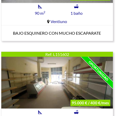
2
90 m
1 baño
Ventiuno
BAJO ESQUINERO CON MUCHO ESCAPARATE
Ref: L151602
95.000 € / 400 €/mes