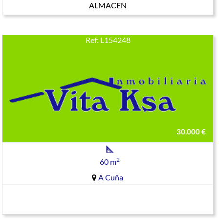
ALMACEN
Ref: L154248
30.000 €
2
60 m
A Cuña