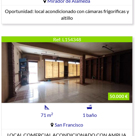
Mirador de Alameda
Oportunidad: local acondicionado con cámaras frigoríficas y
altillo
Ref: L154348
50.000 €
2
71 m
1 baño
San Francisco
LOCAL COMERCIAL ACONDICIONADO CON AMPLIA