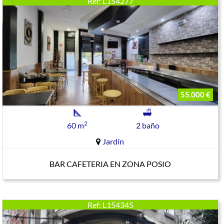
Ref: L154277
55.000 €
2
60 m
2 baño
Jardín
BAR CAFETERIA EN ZONA POSIO
Ref: L154345