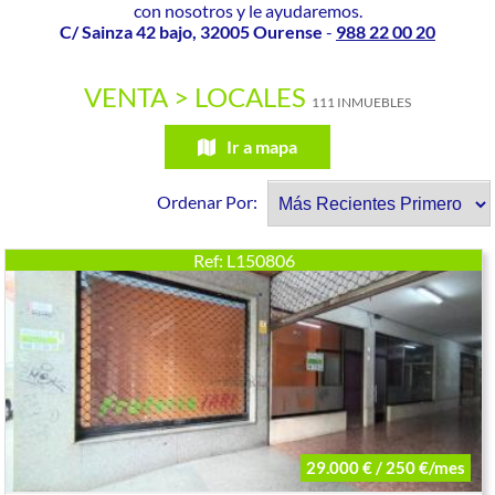
con nosotros y le ayudaremos.
C/ Sainza 42 bajo, 32005 Ourense
-
988 22 00 20
VENTA > LOCALES
111 INMUEBLES
Ir a mapa
Ordenar Por:
Ref: L150806
29.000 € / 250 €/mes