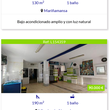
2
130 m
1 baño
Mariñamansa
Bajo acondicionado amplio y con luz natural
Ref: L154359
90.000 €
2
190 m
1 baño