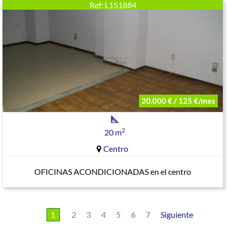
Ref: L151884
20.000 € / 125 €/mes
2
20 m
Centro
OFICINAS ACONDICIONADAS en el centro
1
2
3
4
5
6
7
Siguiente