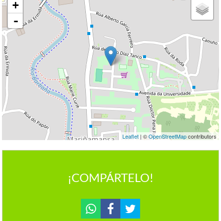
+
-
Leaflet
| ©
OpenStreetMap
contributors
¡COMPÁRTELO!