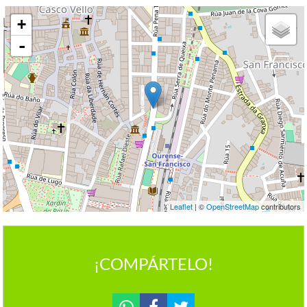
+
-
Leaflet
| ©
OpenStreetMap
contributors
¡COMPÁRTELO!