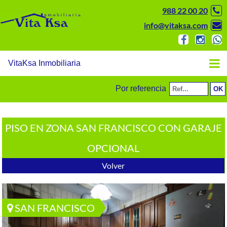
988 22 00 20
info@vitaksa.com
VitaKsa Inmobiliaria
Por referencia
PISO EN ZONA SAN FRANCISCO CON GARAJE
OPCIONAL
Volver
SAN FRANCISCO