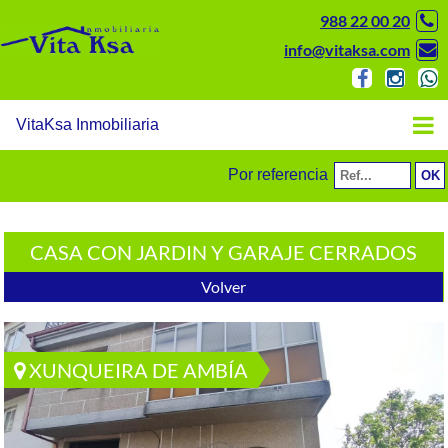
988 22 00 20
info@vitaksa.com
VitaKsa Inmobiliaria
Por referencia
CASA CON JARDIN Y GARAJE CERRADOS
Volver
XUNQUEIRA DE AMBÍA