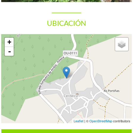
UBICACIÓN
+
-
Leaflet
| ©
OpenStreetMap
contributors