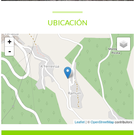
UBICACIÓN
+
-
Leaflet
| ©
OpenStreetMap
contributors