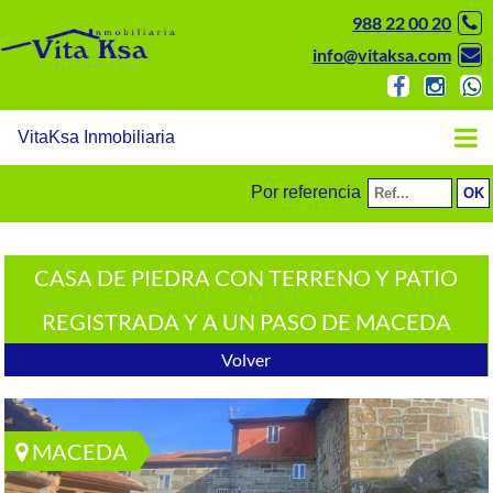
988 22 00 20
info@vitaksa.com
VitaKsa Inmobiliaria
Por referencia
CASA DE PIEDRA CON TERRENO Y PATIO
REGISTRADA Y A UN PASO DE MACEDA
Volver
MACEDA