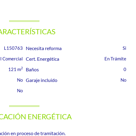
ARACTERÍSTICAS
L150763
Necesita reforma
l Comercial
Cert. Energética
En Trámite
2
121 m
Baños
0
Garaje incluido
ICACIÓN ENERGÉTICA
ación en proceso de tramitación.