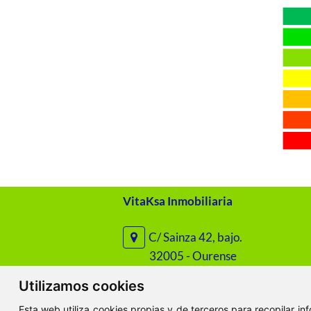
VitaKsa Inmobiliaria
C/ Sainza 42, bajo.
32005 - Ourense
Utilizamos cookies
C/ Santo Domingo 45, bajo.
Esta web utiliza cookies propias y de terceros para recopilar i