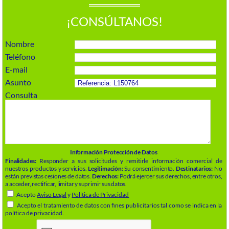
¡CONSÚLTANOS!
Nombre
Teléfono
E-mail
Asunto
Consulta
Información Protección de Datos
Finalidades:
Responder a sus solicitudes y remitirle información comercial de
nuestros productos y servicios.
Legitimación:
Su consentimiento.
Destinatarios:
No
están previstas cesiones de datos.
Derechos:
Podrá ejercer sus derechos, entre otros,
a acceder, rectificar, limitar y suprimir sus datos.
Acepto
Aviso Legal
y
Política de Privacidad
Acepto el tratamiento de datos con fines publicitarios tal como se indica en la
política de privacidad.