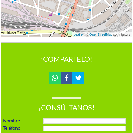
Leaflet
| ©
OpenStreetMap
contributors
¡COMPÁRTELO!
¡CONSÚLTANOS!
Nombre
Teléfono