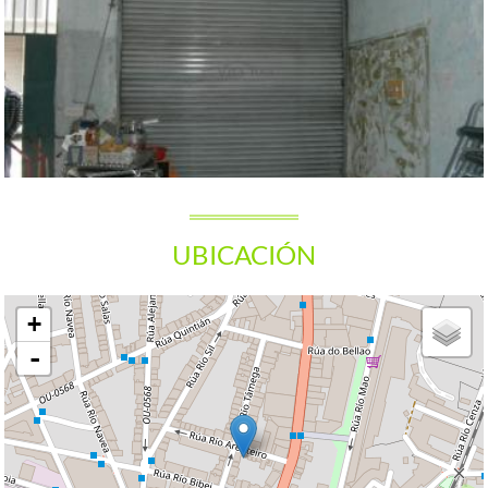
UBICACIÓN
+
-