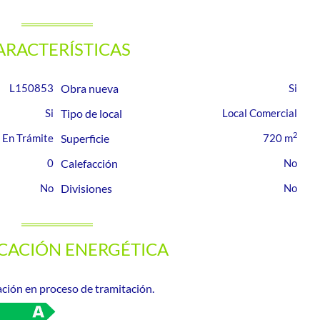
ARACTERÍSTICAS
L150853
Obra nueva
Tipo de local
Local Comercial
2
En Trámite
Superficie
720 m
0
Calefacción
Divisiones
ICACIÓN ENERGÉTICA
ación en proceso de tramitación.