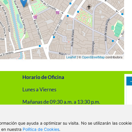
Leaflet
| ©
OpenStreetMap
contributors
Horario de Oficina
Lunes a Viernes
Mañanas de 09:30 a.m. a 13:30 p.m.
Tardes de 16:00 p.m. a 20:00 p.m.
nformación que ayuda a optimizar su visita. No se utilizarán las cook
, en nuestra
Política de Cookies
.