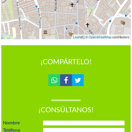
Leaflet
| ©
OpenStreetMap
contributors
¡COMPÁRTELO!
¡CONSÚLTANOS!
Nombre
Teléfono