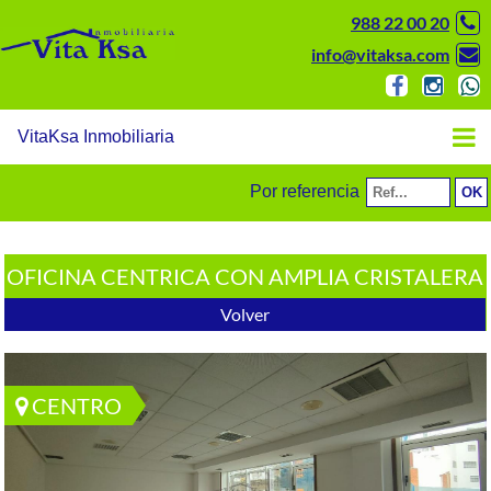
988 22 00 20
info@vitaksa.com
VitaKsa Inmobiliaria
Por referencia
OFICINA CENTRICA CON AMPLIA CRISTALERA
Volver
CENTRO