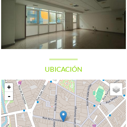
UBICACIÓN
+
-