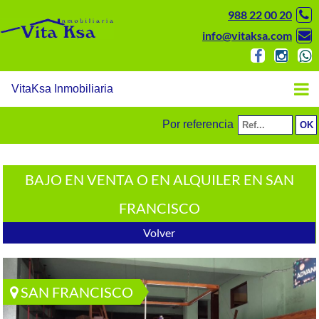
988 22 00 20
info@vitaksa.com
VitaKsa Inmobiliaria
Por referencia
BAJO EN VENTA O EN ALQUILER EN SAN
FRANCISCO
Volver
SAN FRANCISCO