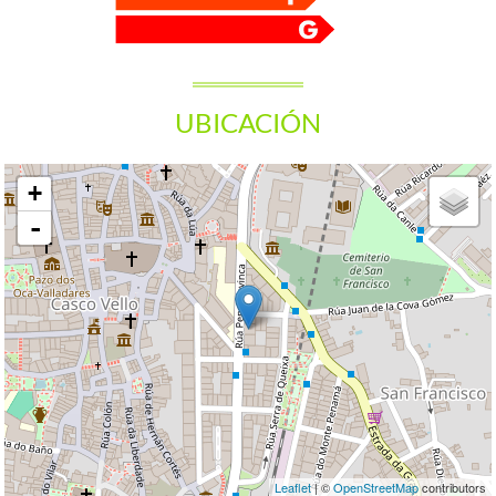
UBICACIÓN
+
-
Leaflet
| ©
OpenStreetMap
contributors