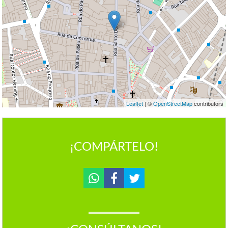
Leaflet
| ©
OpenStreetMap
contributors
¡COMPÁRTELO!